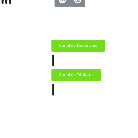
am
eting,
icidade.
Canal de Denúncias
|
Canal de Titulares
|