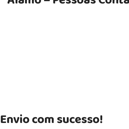
Álamo – Pessoas Cont
Transformamos ideias em soluções personalizadas em endomark
comunicação interna, treinamento corporativo, tecnologia e publ
Copyright ©
Álamo 2025. Todos os direitos reservados.
Envio com sucesso!