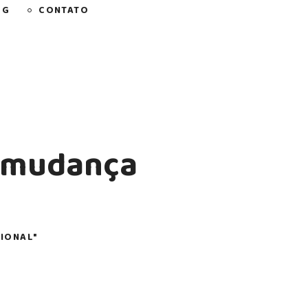
OG
CONTATO
à mudança
IONAL"