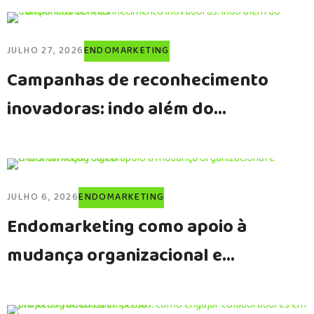
JULHO 27, 2026
ENDOMARKETING
Campanhas de reconhecimento
inovadoras: indo além do
“funcionário do mês”
JULHO 6, 2026
ENDOMARKETING
Endomarketing como apoio à
mudança organizacional e
transformação digital