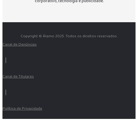
corporativo, tecnologia e publicidade.
Copyright ©
Álamo 2025. Todos os direitos reservados.
Canal de Denúncias
|
Canal de Titulares
|
Política de Privacidade