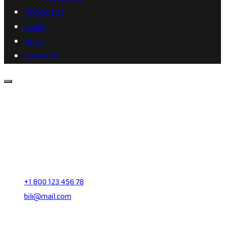
PRODUTOS
CASES
BLOG
CONTATO
Unique Digital Ideas for Successful Business
CONTACT US
27 Division St, New York, NY 10002
+1 800 123 456 78
bili@mail.com
SUBSCRIBE