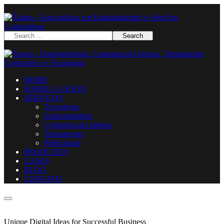
HOME
SOBRE A GENTE
SERVIÇOS
Tecnologia
Endomarketing
Comunicação Interna
Treinamento
Publicidade
PRODUTOS
CASES
BLOG
CONTATO
Unique Digital Ideas for Successful Business