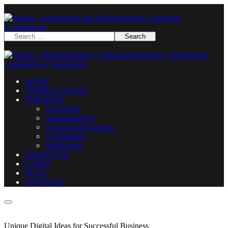
HOME
SOBRE A GENTE
SERVIÇOS
Tecnologia
Endomarketing
Comunicação Interna
Treinamento
Publicidade
PRODUTOS
CASES
BLOG
CONTATO
Unique Digital Ideas for Successful Business