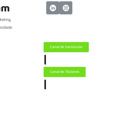
am
eting,
icidade.
Canal de Denúncias
|
Canal de Titulares
|