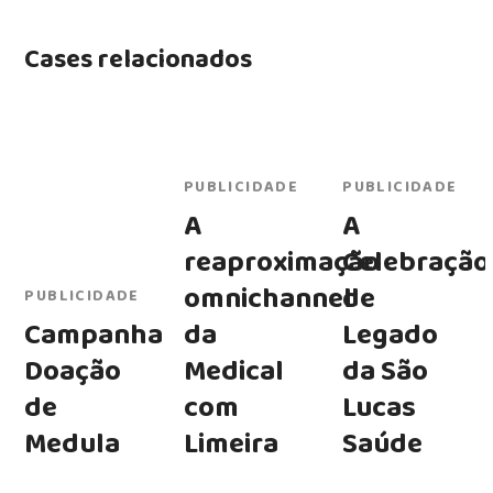
Cases relacionados
PUBLICIDADE
PUBLICIDADE
A
A
reaproximação
Celebração
omnichannel
de
PUBLICIDADE
Campanha
da
Legado
Doação
Medical
da São
de
com
Lucas
Medula
Limeira
Saúde