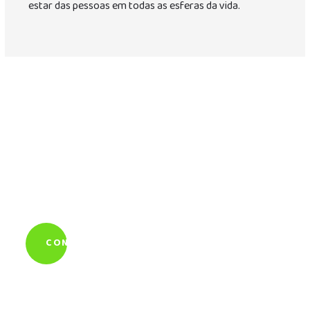
estar das pessoas em todas as esferas da vida.
Quer saber mais sobre
como a Álamo pode
ajudar você?
CONTE PRA GENTE