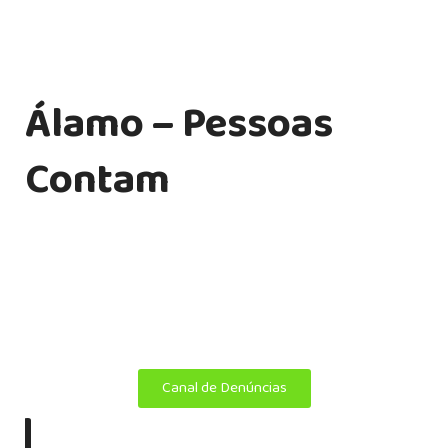
Álamo – Pessoas
Contam
Transformamos ideias em soluções personalizadas em
endomarketing, comunicação interna, treinamento
corporativo, tecnologia e publicidade.
Copyright ©
Álamo 2025. Todos os direitos reservados.
Canal de Denúncias
|