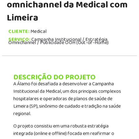
omnichannel da Medical com
Limeira
CLIENTE:
Medical
SERVIÇO:
Campanha Institucional / Estratégia
Omnichannel / Publicidade OOH (Out-of-Home)
DESCRIÇÃO DO PROJETO
A Álamo foi desafiada a desenvolver a Campanha
Institucional da Medical, um dos principais complexos
hospitalares e operadoras de planos de saúde de
Limeira (SP), sinônimo de cuidado e tradição na saúde
regional.
O projeto consistiu em uma robusta estratégia
integrada (online e offline) focada em reafirmar o