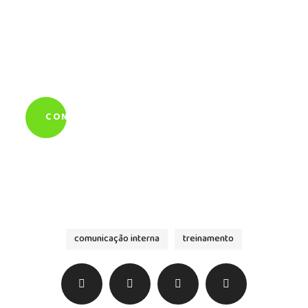
Quer saber mais sobre
como a Álamo pode
ajudar você?
CONTE PRA GENTE
comunicação interna
treinamento