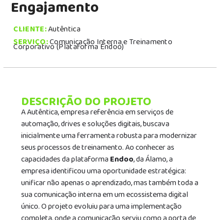
Engajamento
CLIENTE:
Autêntica
SERVIÇO:
Comunicação Interna e Treinamento
Corporativo (Plataforma Endoo)
DESCRIÇÃO DO PROJETO
A Autêntica, empresa referência em serviços de
automação, drives e soluções digitais, buscava
inicialmente uma ferramenta robusta para modernizar
seus processos de treinamento. Ao conhecer as
capacidades da plataforma
Endoo
, da Álamo, a
empresa identificou uma oportunidade estratégica:
unificar não apenas o aprendizado, mas também toda a
sua comunicação interna em um ecossistema digital
único. O projeto evoluiu para uma implementação
completa, onde a comunicação serviu como a porta de