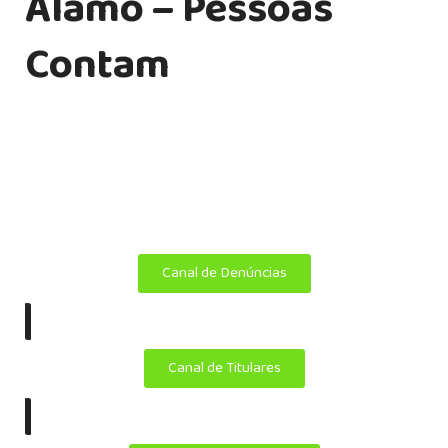
Álamo – Pessoas
Contam
Transformamos ideias em soluções personalizadas em
endomarketing, comunicação interna, treinamento
corporativo, tecnologia e publicidade.
Copyright ©
Álamo 2025. Todos os direitos reservados.
Canal de Denúncias
|
Canal de Titulares
|