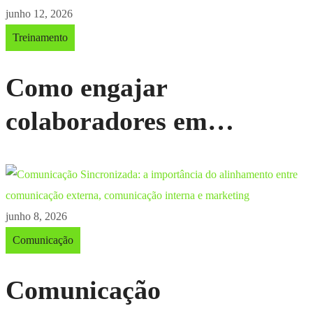
junho 12, 2026
Treinamento
Como engajar
colaboradores em
treinamentos obrigatórios
de Saúde e Segurança do
Trabalho (SST)
junho 8, 2026
Comunicação
Comunicação