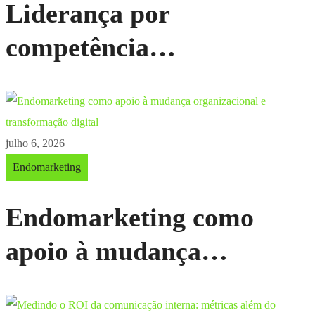
Liderança por
competência
comportamental: como os
treinamentos moldam o
estilo de gestão
julho 6, 2026
Endomarketing
Endomarketing como
apoio à mudança
organizacional e