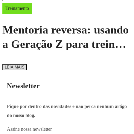
de segurança?
Treinamento
Mentoria reversa: usando
a Geração Z para treinar
lideranças em tecnologia
LEIA MAIS
Newsletter
Fique por dentro das novidades e não perca nenhum artigo
do nosso blog.
Assine nossa newsletter.