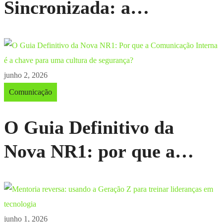
Sincronizada: a
importância do
alinhamento entre
comunicação externa,
junho 2, 2026
Comunicação
comunicação interna e
marketing
O Guia Definitivo da
Nova NR1: por que a
Comunicação Interna é a
chave para uma cultura
junho 1, 2026