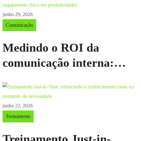
transformação digital
junho 29, 2026
Comunicação
Medindo o ROI da
comunicação interna:
métricas além do
engajamento (foco em
produtividade)
junho 22, 2026
Treinamento
Treinamento Just-in-