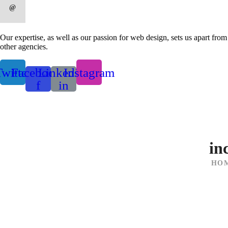
Our expertise, as well as our passion for web design, sets us apart from
other agencies.
witter
Facebook-
Linkedin-
Instagram
f
in
in
HO