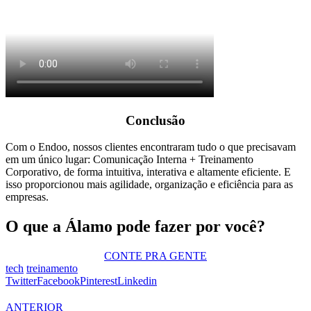
Conclusão
Com o
Endoo
,
nossos clientes
encontra
ram
tudo o que precisa
vam
em um único lugar: Comunicação Interna + Treinamento
Corporativo, de forma intuitiva, interativa e altamente eficiente.
E
isso proporcio
nou
mais agilidade, organização e eficiência para
as
empresa
s
.
O que a Álamo pode fazer por você?
CONTE PRA GENTE
tech
treinamento
Twitter
Facebook
Pinterest
Linkedin
ANTERIOR