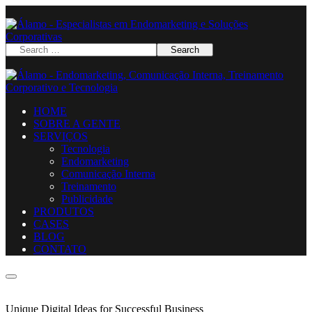
HOME
SOBRE A GENTE
SERVIÇOS
Tecnologia
Endomarketing
Comunicação Interna
Treinamento
Publicidade
PRODUTOS
CASES
BLOG
CONTATO
Unique Digital Ideas for Successful Business