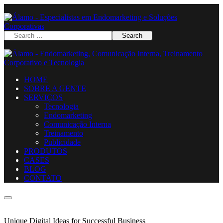
HOME
SOBRE A GENTE
SERVIÇOS
Tecnologia
Endomarketing
Comunicação Interna
Treinamento
Publicidade
PRODUTOS
CASES
BLOG
CONTATO
Unique Digital Ideas for Successful Business