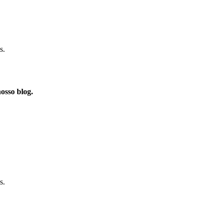
s.
osso blog.
s.