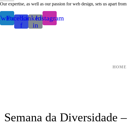
Our expertise, as well as our passion for web design, sets us apart from
witter
Facebook-
Linkedin-
Instagram
f
in
HOME
Semana da Diversidade – 