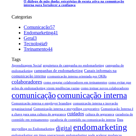
O diálogo de mão dupla: estratégias de escuta ativa na comunicação
interna para fortalecer a confiança
Categorias
Comunicação
57
Endomarketing
41
Geral
3
Tecnologia
9
Treinamento
44
Tags
Aprendizagem Social
arquitetura de campanha no endomarketing
campanha de
campanhas de endomarketing
Canais informais na
endomarketing
comunicação interna
ccomunicação interna orientada por OKRs
colaboradores
como engajar colaboradores em treinamentos
como evitar que
ações de endomarketing virem tendências vazias
como treinar novos colaboradores
comunicação
comunicação interna
Comunicação interna e employer branding
comunicação interna e inovação
organizacional
Comunicação interna e storytelling corporativo
Comunicação Interna é
cuidados
a chave para uma cultura de segurança
cultura de segurança
curadoria de
conteúdo em treinamentos
curadoria de conteúdo na comunicação interna
Data
endomarketing
digital
storytelling no Endomarketing
endomarketing em times operacionais
endomarketing pode acelerar mudanças