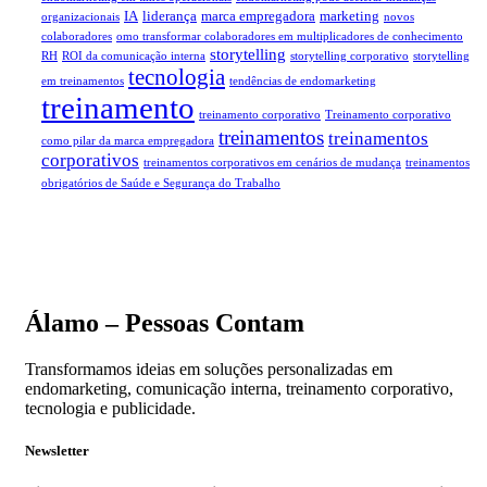
IA
liderança
marca empregadora
marketing
organizacionais
novos
colaboradores
omo transformar colaboradores em multiplicadores de conhecimento
storytelling
RH
ROI da comunicação interna
storytelling corporativo
storytelling
tecnologia
em treinamentos
tendências de endomarketing
treinamento
treinamento corporativo
Treinamento corporativo
treinamentos
treinamentos
como pilar da marca empregadora
corporativos
treinamentos corporativos em cenários de mudança
treinamentos
obrigatórios de Saúde e Segurança do Trabalho
Álamo – Pessoas Contam
Transformamos ideias em soluções personalizadas em
endomarketing, comunicação interna, treinamento corporativo,
tecnologia e publicidade.
Newsletter