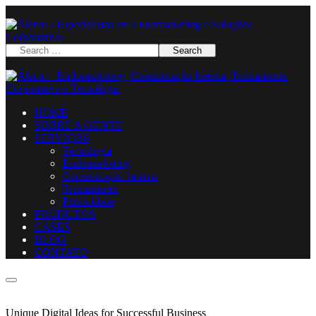
HOME
SOBRE A GENTE
SERVIÇOS
Tecnologia
Endomarketing
Comunicação Interna
Treinamento
Publicidade
PRODUTOS
CASES
BLOG
CONTATO
Unique Digital Ideas for Successful Business