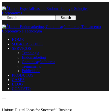
HOME
SOBRE A GENTE
SERVIÇOS
Tecnologia
Endomarketing
Comunicação Interna
Treinamento
Publicidade
PRODUTOS
CASES
BLOG
CONTATO
Unique Digital Ideas for Successful Business