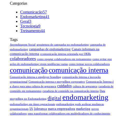
Categorias
Comunicação
57
Endomarketing
41
Geral
3
Tecnologia
9
Treinamento
44
Tags
Aprendizagem Social
arquitetura de campanha no endomarketing
campanha de
campanhas de endomarketing
Canais informais na
endomarketing
comunicação interna
ccomunicação interna orientada por OKRs
colaboradores
como engajar colaboradores em treinamentos
como evitar que
ações de endomarketing virem tendências vazias
como treinar novos colaboradores
comunicação
comunicação interna
Comunicação interna e employer branding
comunicação interna e inovação
organizacional
Comunicação interna e storytelling corporativo
Comunicação Interna é
cuidados
a chave para uma cultura de segurança
cultura de segurança
curadoria de
conteúdo em treinamentos
curadoria de conteúdo na comunicação interna
Data
endomarketing
digital
storytelling no Endomarketing
endomarketing em times operacionais
endomarketing pode acelerar mudanças
IA
liderança
marca empregadora
marketing
organizacionais
novos
colaboradores
omo transformar colaboradores em multiplicadores de conhecimento