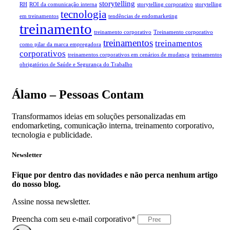
storytelling
RH
ROI da comunicação interna
storytelling corporativo
storytelling
tecnologia
em treinamentos
tendências de endomarketing
treinamento
treinamento corporativo
Treinamento corporativo
treinamentos
treinamentos
como pilar da marca empregadora
corporativos
treinamentos corporativos em cenários de mudança
treinamentos
obrigatórios de Saúde e Segurança do Trabalho
Álamo – Pessoas Contam
Transformamos ideias em soluções personalizadas em
endomarketing, comunicação interna, treinamento corporativo,
tecnologia e publicidade.
Newsletter
Fique por dentro das novidades e não perca nenhum artigo
do nosso blog.
Assine nossa newsletter.
Preencha com seu e-mail corporativo*