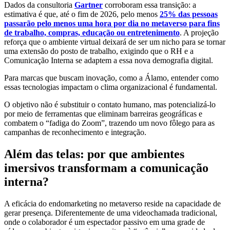
Dados da consultoria
Gartner
corroboram essa transição: a
estimativa é que, até o fim de 2026, pelo menos
25% das pessoas
passarão pelo menos uma hora por dia no metaverso para fins
de trabalho, compras, educação ou entretenimento
. A projeção
reforça que o ambiente virtual deixará de ser um nicho para se tornar
uma extensão do posto de trabalho, exigindo que o RH e a
Comunicação Interna se adaptem a essa nova demografia digital.
Para marcas que buscam inovação, como a Álamo, entender como
essas tecnologias impactam o clima organizacional é fundamental.
O objetivo não é substituir o contato humano, mas potencializá-lo
por meio de ferramentas que eliminam barreiras geográficas e
combatem o “fadiga do Zoom”, trazendo um novo fôlego para as
campanhas de reconhecimento e integração.
Além das telas: por que ambientes
imersivos transformam a comunicação
interna?
A eficácia do endomarketing no metaverso reside na capacidade de
gerar presença. Diferentemente de uma videochamada tradicional,
onde o colaborador é um espectador passivo em uma grade de