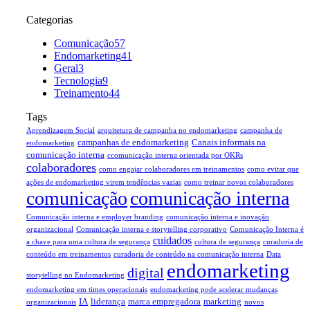
Categorias
Comunicação
57
Endomarketing
41
Geral
3
Tecnologia
9
Treinamento
44
Tags
Aprendizagem Social
arquitetura de campanha no endomarketing
campanha de
campanhas de endomarketing
Canais informais na
endomarketing
comunicação interna
ccomunicação interna orientada por OKRs
colaboradores
como engajar colaboradores em treinamentos
como evitar que
ações de endomarketing virem tendências vazias
como treinar novos colaboradores
comunicação
comunicação interna
Comunicação interna e employer branding
comunicação interna e inovação
organizacional
Comunicação interna e storytelling corporativo
Comunicação Interna é
cuidados
a chave para uma cultura de segurança
cultura de segurança
curadoria de
conteúdo em treinamentos
curadoria de conteúdo na comunicação interna
Data
endomarketing
digital
storytelling no Endomarketing
endomarketing em times operacionais
endomarketing pode acelerar mudanças
IA
liderança
marca empregadora
marketing
organizacionais
novos