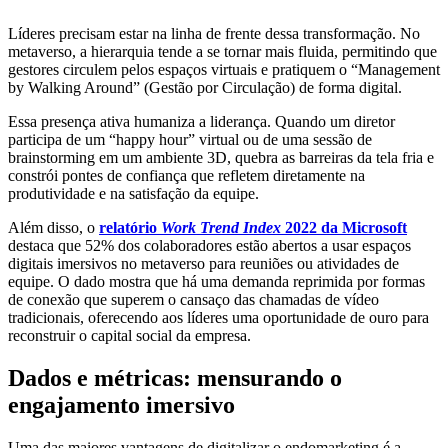
Líderes precisam estar na linha de frente dessa transformação. No
metaverso, a hierarquia tende a se tornar mais fluida, permitindo que
gestores circulem pelos espaços virtuais e pratiquem o “Management
by Walking Around” (Gestão por Circulação) de forma digital.
Essa presença ativa humaniza a liderança. Quando um diretor
participa de um “happy hour” virtual ou de uma sessão de
brainstorming em um ambiente 3D, quebra as barreiras da tela fria e
constrói pontes de confiança que refletem diretamente na
produtividade e na satisfação da equipe.
Além disso, o
relatório
Work Trend Index
2022 da Microsoft
destaca que 52% dos colaboradores estão abertos a usar espaços
digitais imersivos no metaverso para reuniões ou atividades de
equipe. O dado mostra que há uma demanda reprimida por formas
de conexão que superem o cansaço das chamadas de vídeo
tradicionais, oferecendo aos líderes uma oportunidade de ouro para
reconstruir o capital social da empresa.
Dados e métricas: mensurando o
engajamento imersivo
Uma das maiores vantagens de digitalizar o endomarketing é a