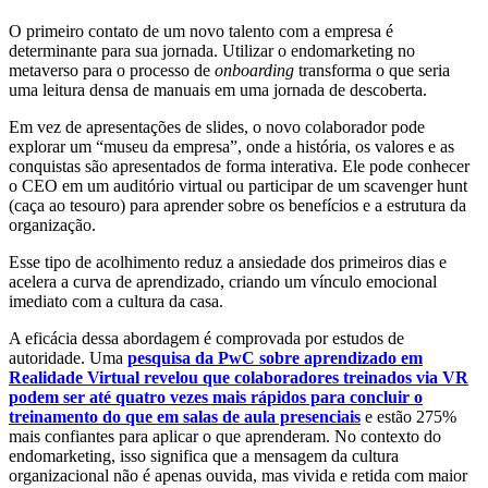
O primeiro contato de um novo talento com a empresa é
determinante para sua jornada. Utilizar o endomarketing no
metaverso para o processo de
onboarding
transforma o que seria
uma leitura densa de manuais em uma jornada de descoberta.
Em vez de apresentações de slides, o novo colaborador pode
explorar um “museu da empresa”, onde a história, os valores e as
conquistas são apresentados de forma interativa. Ele pode conhecer
o CEO em um auditório virtual ou participar de um scavenger hunt
(caça ao tesouro) para aprender sobre os benefícios e a estrutura da
organização.
Esse tipo de acolhimento reduz a ansiedade dos primeiros dias e
acelera a curva de aprendizado, criando um vínculo emocional
imediato com a cultura da casa.
A eficácia dessa abordagem é comprovada por estudos de
autoridade. Uma
pesquisa da PwC sobre aprendizado em
Realidade Virtual revelou que colaboradores treinados via VR
podem ser até quatro vezes mais rápidos para concluir o
treinamento do que em salas de aula presenciais
e estão 275%
mais confiantes para aplicar o que aprenderam. No contexto do
endomarketing, isso significa que a mensagem da cultura
organizacional não é apenas ouvida, mas vivida e retida com maior