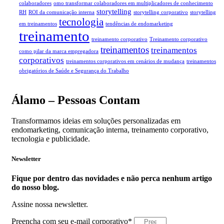
colaboradores
omo transformar colaboradores em multiplicadores de conhecimento
storytelling
RH
ROI da comunicação interna
storytelling corporativo
storytelling
tecnologia
em treinamentos
tendências de endomarketing
treinamento
treinamento corporativo
Treinamento corporativo
treinamentos
treinamentos
como pilar da marca empregadora
corporativos
treinamentos corporativos em cenários de mudança
treinamentos
obrigatórios de Saúde e Segurança do Trabalho
Álamo – Pessoas Contam
Transformamos ideias em soluções personalizadas em
endomarketing, comunicação interna, treinamento corporativo,
tecnologia e publicidade.
Newsletter
Fique por dentro das novidades e não perca nenhum artigo
do nosso blog.
Assine nossa newsletter.
Preencha com seu e-mail corporativo*