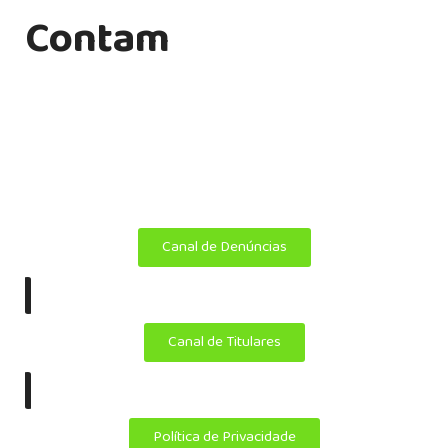
Contam
Transformamos ideias em soluções personalizadas em
endomarketing, comunicação interna, treinamento
corporativo, tecnologia e publicidade.
Copyright ©
Álamo 2025. Todos os direitos reservados.
Canal de Denúncias
|
Canal de Titulares
|
Política de Privacidade