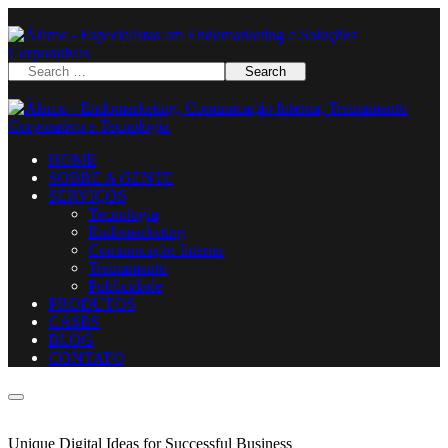
HOME
SOBRE A GENTE
SERVIÇOS
Tecnologia
Endomarketing
Comunicação Interna
Treinamento
Publicidade
PRODUTOS
CASES
BLOG
CONTATO
Unique Digital Ideas for Successful Business