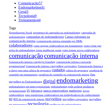
Comunicação
57
Endomarketing
41
Geral
3
Tecnologia
9
Treinamento
44
Tags
Aprendizagem Social
arquitetura de campanha no endomarketing
campanha de
campanhas de endomarketing
Canais informais na
endomarketing
comunicação interna
ccomunicação interna orientada por OKRs
colaboradores
como engajar colaboradores em treinamentos
como evitar que
ações de endomarketing virem tendências vazias
como treinar novos colaboradores
comunicação
comunicação interna
Comunicação interna e employer branding
comunicação interna e inovação
organizacional
Comunicação interna e storytelling corporativo
Comunicação Interna é
cuidados
a chave para uma cultura de segurança
cultura de segurança
curadoria de
conteúdo em treinamentos
curadoria de conteúdo na comunicação interna
Data
endomarketing
digital
storytelling no Endomarketing
endomarketing em times operacionais
endomarketing pode acelerar mudanças
IA
liderança
marca empregadora
marketing
organizacionais
novos
colaboradores
omo transformar colaboradores em multiplicadores de conhecimento
storytelling
RH
ROI da comunicação interna
storytelling corporativo
storytelling
tecnologia
em treinamentos
tendências de endomarketing