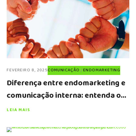
FEVEREIRO 8, 2025
COMUNICAÇÃO
ENDOMARKETING
Diferença entre endomarketing e
comunicação interna: entenda os
conceitos e aplicações
LEIA MAIS