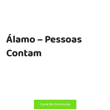
Álamo – Pessoas
Contam
Transformamos ideias em soluções personalizadas em
endomarketing, comunicação interna, treinamento
corporativo, tecnologia e publicidade.
Copyright ©
Álamo 2025. Todos os direitos reservados.
Canal de Denúncias