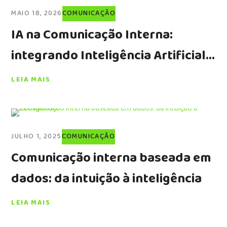
MAIO 18, 2026
COMUNICAÇÃO
IA na Comunicação Interna:
integrando Inteligência Artificial
Generativa na criação e
LEIA MAIS
distribuição de conteúdo
JULHO 1, 2025
COMUNICAÇÃO
Comunicação interna baseada em
dados: da intuição à inteligência
LEIA MAIS