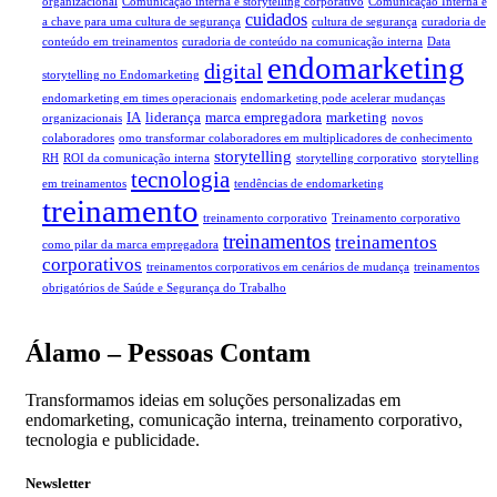
organizacional
Comunicação interna e storytelling corporativo
Comunicação Interna é
cuidados
a chave para uma cultura de segurança
cultura de segurança
curadoria de
conteúdo em treinamentos
curadoria de conteúdo na comunicação interna
Data
endomarketing
digital
storytelling no Endomarketing
endomarketing em times operacionais
endomarketing pode acelerar mudanças
IA
liderança
marca empregadora
marketing
organizacionais
novos
colaboradores
omo transformar colaboradores em multiplicadores de conhecimento
storytelling
RH
ROI da comunicação interna
storytelling corporativo
storytelling
tecnologia
em treinamentos
tendências de endomarketing
treinamento
treinamento corporativo
Treinamento corporativo
treinamentos
treinamentos
como pilar da marca empregadora
corporativos
treinamentos corporativos em cenários de mudança
treinamentos
obrigatórios de Saúde e Segurança do Trabalho
Álamo – Pessoas Contam
Transformamos ideias em soluções personalizadas em
endomarketing, comunicação interna, treinamento corporativo,
tecnologia e publicidade.
Newsletter