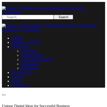
HOME
SOBRE A GENTE
SERVIÇOS
Tecnologia
Endomarketing
Comunicação Interna
Treinamento
Publicidade
PRODUTOS
CASES
BLOG
CONTATO
Unique Digital Ideas for Successful Business