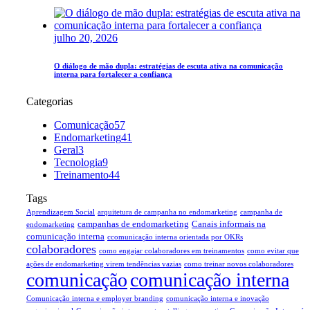
julho 20, 2026
O diálogo de mão dupla: estratégias de escuta ativa na comunicação
interna para fortalecer a confiança
Categorias
Comunicação
57
Endomarketing
41
Geral
3
Tecnologia
9
Treinamento
44
Tags
Aprendizagem Social
arquitetura de campanha no endomarketing
campanha de
campanhas de endomarketing
Canais informais na
endomarketing
comunicação interna
ccomunicação interna orientada por OKRs
colaboradores
como engajar colaboradores em treinamentos
como evitar que
ações de endomarketing virem tendências vazias
como treinar novos colaboradores
comunicação
comunicação interna
Comunicação interna e employer branding
comunicação interna e inovação