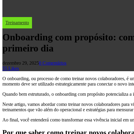
Treinamento
Onboarding com propósito: como
primeiro dia
dezembro 29, 2025
0 Comentários
55
Likes
O onboarding, ou processo de como treinar novos colaboradores, é uma
momento deve ser utilizado estrategicamente para conectar o novo int
Quando bem estruturado, o onboarding com propósito potencializa a i
Neste artigo, vamos abordar como treinar novos colaboradores para v
treinamentos que vão além do operacional e estratégias para mensurar 
Ao final, você entenderá como transformar essa vivência inicial em uma
Por que saber como treinar novos colabora