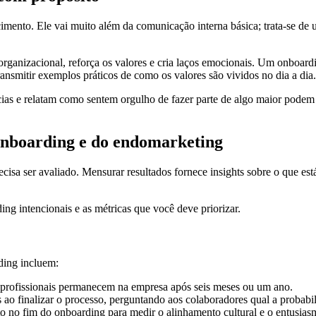
mento. Ele vai muito além da comunicação interna básica; trata-se de u
organizacional, reforça os valores e cria laços emocionais. Um onboard
transmitir exemplos práticos de como os valores são vividos no dia a dia.
as e relatam como sentem orgulho de fazer parte de algo maior podem s
onboarding e do endomarketing
 ser avaliado. Mensurar resultados fornece insights sobre o que está f
ng intencionais e as métricas que você deve priorizar.
ding incluem:
s profissionais permanecem na empresa após seis meses ou um ano.
s ao finalizar o processo, perguntando aos colaboradores qual a probabi
o no fim do onboarding para medir o alinhamento cultural e o entusias