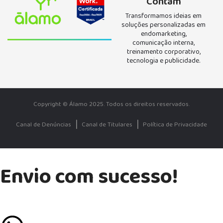
Contam
Transformamos ideias em
soluções personalizadas em
endomarketing,
comunicação interna,
treinamento corporativo,
tecnologia e publicidade.
Copyright ©
Álamo 2025. Todos os direitos reservados.
|
|
Canal de Denúncias
Canal de Titulares
Política de Privacidade
Envio com sucesso!
Se preferir mais agilidade, chame a gente no Whatsapp