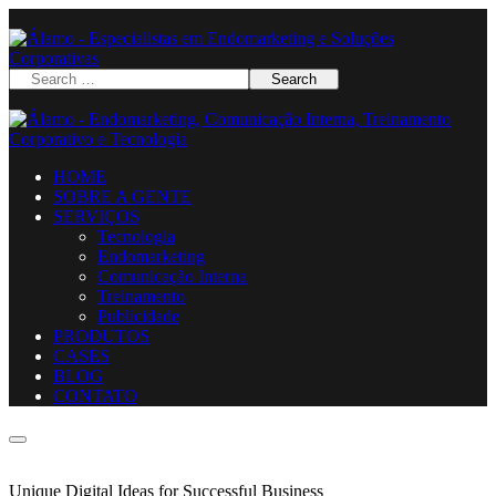
HOME
SOBRE A GENTE
SERVIÇOS
Tecnologia
Endomarketing
Comunicação Interna
Treinamento
Publicidade
PRODUTOS
CASES
BLOG
CONTATO
Unique Digital Ideas for Successful Business