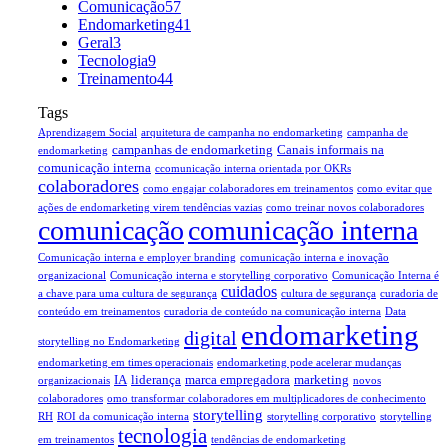
Comunicação
57
Endomarketing
41
Geral
3
Tecnologia
9
Treinamento
44
Tags
Aprendizagem Social
arquitetura de campanha no endomarketing
campanha de
campanhas de endomarketing
Canais informais na
endomarketing
comunicação interna
ccomunicação interna orientada por OKRs
colaboradores
como engajar colaboradores em treinamentos
como evitar que
ações de endomarketing virem tendências vazias
como treinar novos colaboradores
comunicação
comunicação interna
Comunicação interna e employer branding
comunicação interna e inovação
organizacional
Comunicação interna e storytelling corporativo
Comunicação Interna é
cuidados
a chave para uma cultura de segurança
cultura de segurança
curadoria de
conteúdo em treinamentos
curadoria de conteúdo na comunicação interna
Data
endomarketing
digital
storytelling no Endomarketing
endomarketing em times operacionais
endomarketing pode acelerar mudanças
IA
liderança
marca empregadora
marketing
organizacionais
novos
colaboradores
omo transformar colaboradores em multiplicadores de conhecimento
storytelling
RH
ROI da comunicação interna
storytelling corporativo
storytelling
tecnologia
em treinamentos
tendências de endomarketing