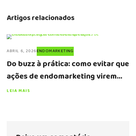
Artigos relacionados
ABRIL 6, 2026
ENDOMARKETING
Do buzz à prática: como evitar que
ações de endomarketing virem
tendências vazias
LEIA MAIS