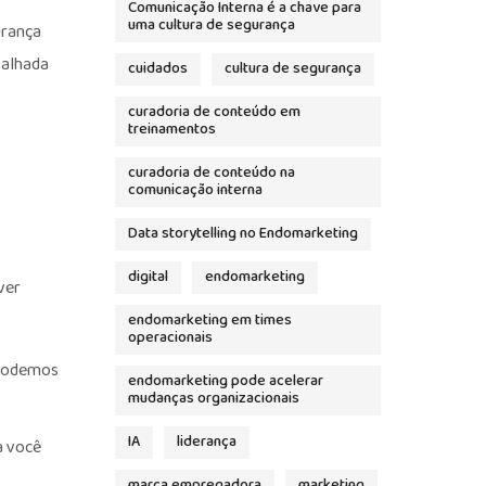
Comunicação Interna é a chave para
uma cultura de segurança
urança
talhada
cuidados
cultura de segurança
curadoria de conteúdo em
treinamentos
curadoria de conteúdo na
comunicação interna
Data storytelling no Endomarketing
digital
endomarketing
ver
endomarketing em times
operacionais
 podemos
endomarketing pode acelerar
mudanças organizacionais
IA
liderança
a você
marca empregadora
marketing