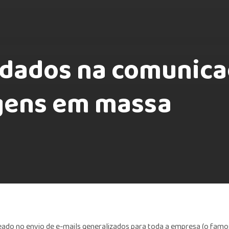
 dados na comunica
gens em massa
eado no envio de e-mails generalizados para toda a empresa (o fam