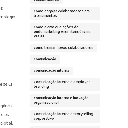
uz
como engajar colaboradores em
treinamentos
cnologia
como evitar que ações de
endomarketing virem tendências
vazias
como treinar novos colaboradores
comunicação
comunicação interna
Comunicação interna e employer
l de CI
branding
comunicação interna e inovação
organizacional
igência
 e os
Comunicação interna e storytelling
corporativo
global.