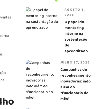
AGOSTO 3,
2026
evantes
O papel do
mentoring
interno na
 forma
sustentação
do
aprendizado
as
JULHO 27, 2026
Campanhas de
ação
reconhecimento
 de
inovadoras: indo
além do
“funcionário do
alho
mês”