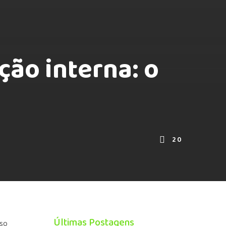
ção interna: o
20
Últimas Postagens
oso