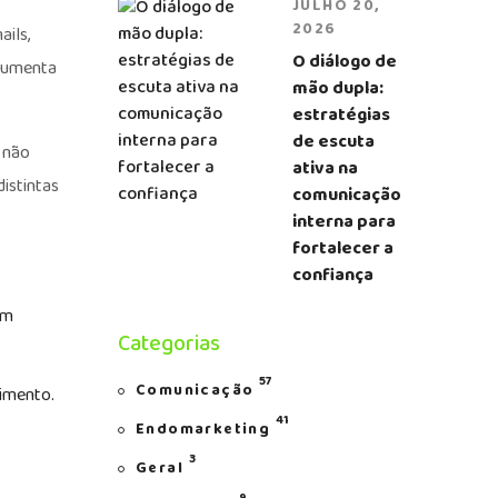
JULHO 20,
2026
ils,
O diálogo de
 aumenta
mão dupla:
estratégias
de escuta
 não
ativa na
istintas
comunicação
interna para
fortalecer a
confiança
am
Categorias
57
Comunicação
cimento.
41
Endomarketing
3
Geral