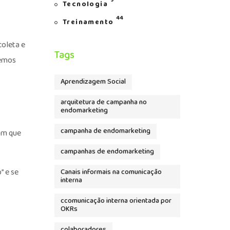
9
Tecnologia
44
Treinamento
coleta e
Tags
temos
Aprendizagem Social
arquitetura de campanha no
endomarketing
campanha de endomarketing
 Em que
campanhas de endomarketing
” e se
Canais informais na comunicação
interna
ccomunicação interna orientada por
OKRs
colaboradores