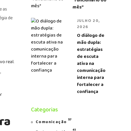
“funcionário do
mês”
e as
égia de
JULHO 20,
2026
O diálogo de
mão dupla:
estratégias
de escuta
o real.
ativa na
comunicação
r
interna para
fortalecer a
confiança
r
Categorias
ra
57
Comunicação
41