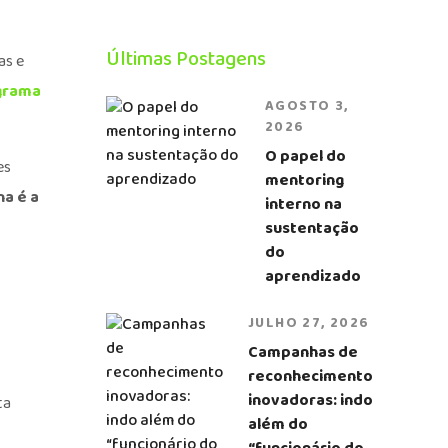
Últimas Postagens
as e
grama
AGOSTO 3,
2026
O papel do
es
mentoring
a é a
interno na
sustentação
do
aprendizado
JULHO 27, 2026
Campanhas de
reconhecimento
inovadoras: indo
ta
além do