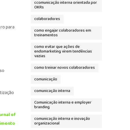
ccomunicação interna orientada por
OKRs
colaboradores
tro para
como engajar colaboradores em
treinamentos
como evitar que ações de
endomarketing virem tendências
vazias
como treinar novos colaboradores
iso
comunicação
comunicação interna
ntização
Comunicação interna e employer
branding
urnal of
comunicação interna e inovação
cimento
organizacional