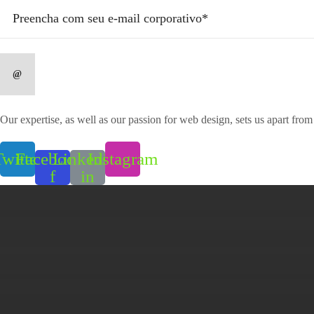
Our expertise, as well as our passion for web design, sets us apart from
witter
Facebook-
Linkedin-
Instagram
f
in