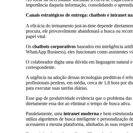
importância daquela informação, consolidando o aprendi
Canais estratégicos de entrega: chatbots e intranet na
A eficácia do treinamento just-in-time depende diretamen
procura, ele provavelmente abandonará a busca ou recorre
papel vital.
Os
chatbots corporativos
baseados em inteligência artif
WhatsApp Business), eles funcionam como assistentes vir
O colaborador digita uma dúvida em linguagem natural e 
correspondente.
A urgência na adoção dessas tecnologias preditivas é re
profissionais perdem, em média, cerca de 1,8 hora por di
para executar suas tarefas diárias.
Esse gap de produtividade evidencia que o problema das e
diretamente essa dor ao eliminar o tempo de busca ativa.
Paralelamente, uma
intranet moderna
e bem estruturada 
utiliza algoritmos de busca inteligente e personalização 
acessarem a mesma plataforma, alinhados às suas respecti