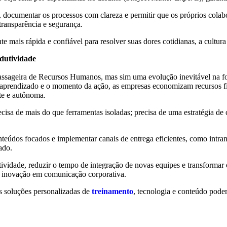
 documentar os processos com clareza e permitir que os próprios colabo
transparência e segurança.
te mais rápida e confiável para resolver suas dores cotidianas, a cultu
odutividade
passageira de Recursos Humanos, mas sim uma evolução inevitável na f
o aprendizado e o momento da ação, as empresas economizam recursos f
nte e autônoma.
ecisa de mais do que ferramentas isoladas; precisa de uma estratégia d
eúdos focados e implementar canais de entrega eficientes, como intranets
ado.
ividade, reduzir o tempo de integração de novas equipes e transformar 
a inovação em comunicação corporativa.
 soluções personalizadas de
treinamento
, tecnologia e conteúdo pode