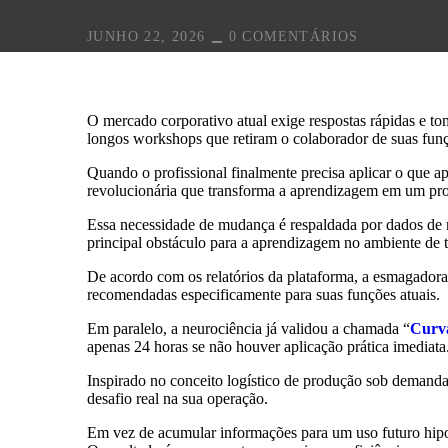
JUNHO 22, 2026
0 COMENTÁRIOS
O mercado corporativo atual exige respostas rápidas e to
longos workshops que retiram o colaborador de suas fun
Quando o profissional finalmente precisa aplicar o que a
revolucionária que transforma a aprendizagem em um proce
Essa necessidade de mudança é respaldada por dados de
principal obstáculo para a aprendizagem no ambiente de 
De acordo com os relatórios da plataforma, a esmagadora
recomendadas especificamente para suas funções atuais.
Em paralelo, a neurociência já validou a chamada “
Curv
apenas 24 horas se não houver aplicação prática imediata
Inspirado no conceito logístico de produção sob demanda
desafio real na sua operação.
Em vez de acumular informações para um uso futuro hipo