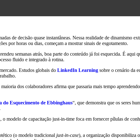
madas de decisão quase instantâneas. Nessa realidade de dinamismo ext
ções por horas ou dias, começam a mostrar sinais de esgotamento.
prendeu semanas atrás, boa parte do conteúdo já foi esquecida. É aqui q
sso fluido e integrado à rotina.
 mercado. Estudos globais do
LinkedIn Learning
sobre o cenário da e
trabalho.
 maioria dos colaboradores afirma que passaria mais tempo aprendendo
a do Esquecimento de Ebbinghaus
“, que demonstra que os seres h
.
, o modelo de capacitação just-in-time foca em fornecer pílulas de c
tético (o modelo tradicional
just-in-case
), a organização disponibiliza 