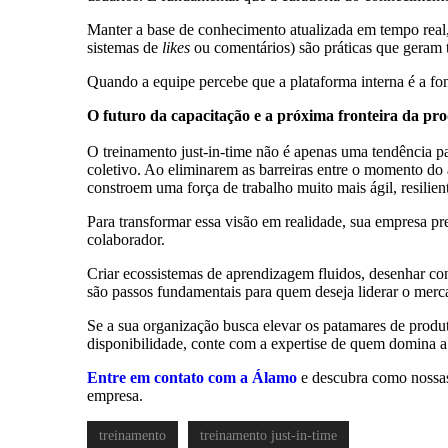
Manter a base de conhecimento atualizada em tempo real,
sistemas de
likes
ou comentários) são práticas que geram 
Quando a equipe percebe que a plataforma interna é a fon
O futuro da capacitação e a próxima fronteira da pr
O treinamento just-in-time não é apenas uma tendência 
coletivo. Ao eliminarem as barreiras entre o momento d
constroem uma força de trabalho muito mais ágil, resilie
Para transformar essa visão em realidade, sua empresa pr
colaborador.
Criar ecossistemas de aprendizagem fluidos, desenhar cont
são passos fundamentais para quem deseja liderar o merc
Se a sua organização busca elevar os patamares de produt
disponibilidade, conte com a expertise de quem domina 
Entre em contato com a Álamo
e descubra como nossas
empresa.
treinamento
treinamento just-in-time