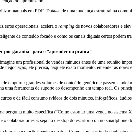
retenção do aprendizado.
bilizar manuais em PDF. Trata-se de uma mudança estrutural na comuni
 erros operacionais, acelera o
ramping
de novos colaboradores e elev
teligente de conteúdo focado e como os canais digitais certos podem t
r por garantia” para o “aprender na prática”
 imagine um profissional de vendas minutos antes de uma reunião impor
de negociação; ele precisa, naquele exato momento, entender as dores es
de empurrar grandes volumes de conteúdo genérico e passem a adotar 
rna uma ferramenta de suporte ao desempenho em tempo real. Os principa
rtos e de fácil consumo (vídeos de dois minutos, infográficos, áudios
ma pergunta muito específica (“Como estornar uma venda no sistema X?”
e o colaborador está, seja no desktop do escritório ou no smartphone 
to humana é drasticamente reduzida. Como a aplicação do conhecimento