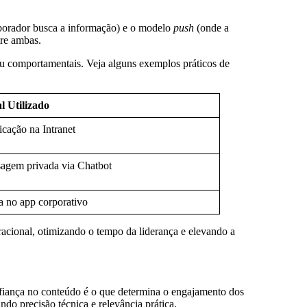
borador busca a informação) e o modelo
push
(onde a
tre ambas.
ou comportamentais. Veja alguns exemplos práticos de
l Utilizado
icação na Intranet
agem privada via Chatbot
a no app corporativo
acional, otimizando o tempo da liderança e elevando a
onfiança no conteúdo é o que determina o engajamento dos
indo precisão técnica e relevância prática.