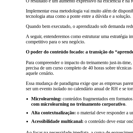
O resultado é um aumento expressivo na eficiência e na 
Implementar essa metodologia vai muito além de disponi
tecnologia atua como a ponte entre a dúvida e a solução.
Quando bem executado, o aprendizado sob demanda reduz
A seguir, entenderemos como estruturar uma estratégia in
competitivo para o seu negócio.
O poder do conteúdo focado: a transição do “aprende
Para compreender o impacto do treinamento just-in-time,
precisa de um curso completo de 40 horas sobre técnicas 
aquele cenário.
Essa mudança de paradigma exige que as empresas parem 
ser um evento isolado no calendário anual de RH e se to
Microlearning:
conteúdos fragmentados em formatos cu
com microlearning no treinamento corporativo
.
Alta contextualização:
o material deve responder a u
Acessibilidade multicanal:
o conteúdo deve estar ond
Ao focar na necessidade imediata, a curva de esquecimen