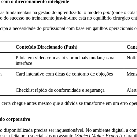
a com o direcionamento inteligente
as fundamentais na gestão do aprendizado: o modelo
pull
(onde o cola
 do sucesso no treinamento just-in-time está no equilíbrio cirúrgico en
cipa a necessidade do profissional com base em gatilhos operacionais 
Conteúdo Direcionado (Push)
Cana
Pílula em vídeo com as três principais mudanças na
Notif
interface
m
Card interativo com dicas de contorno de objeções
Mens
Checklist rápido de conformidade e segurança
Alert
o certa chegue antes mesmo que a dúvida se transforme em um erro oper
do corporativo
ão disponibilizada precisa ser inquestionável. No ambiente digital, a c
eja feita por especialistas no assunto (
Subject Matter Experts
), garant