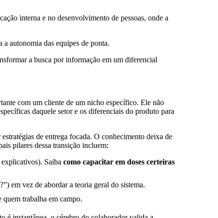
cação interna e no desenvolvimento de pessoas, onde a
a a autonomia das equipes de ponta.
ransformar a busca por informação em um diferencial
tante com um cliente de um nicho específico. Ele não
pecíficas daquele setor e os diferenciais do produto para
estratégias de entrega focada. O conhecimento deixa de
is pilares dessa transição incluem:
 explicativos). Saiba
como capacitar em doses certeiras
) em vez de abordar a teoria geral do sistema.
de quem trabalha em campo.
 é instantânea, o cérebro do colaborador valida a