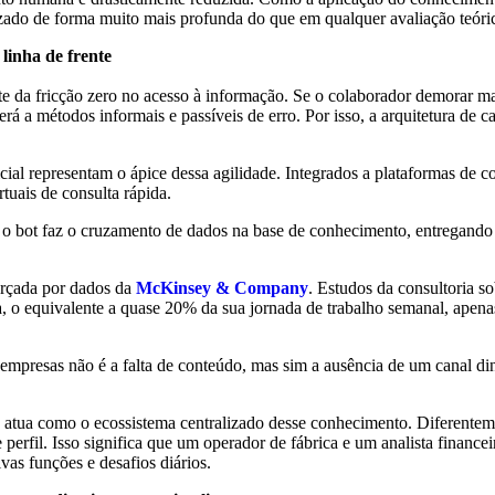
zado de forma muito mais profunda do que em qualquer avaliação teóri
 linha de frente
te da fricção zero no acesso à informação. Se o colaborador demorar mai
rá a métodos informais e passíveis de erro. Por isso, a arquitetura de
icial representam o ápice dessa agilidade. Integrados a plataformas de
tuais de consulta rápida.
o bot faz o cruzamento de dados na base de conhecimento, entregando o
forçada por dados da
McKinsey & Company
. Estudos da consultoria s
a, o equivalente a quase 20% da sua jornada de trabalho semanal, apen
mpresas não é a falta de conteúdo, mas sim a ausência de um canal dinâ
atua como o ecossistema centralizado desse conhecimento. Diferentement
de perfil. Isso significa que um operador de fábrica e um analista finan
vas funções e desafios diários.