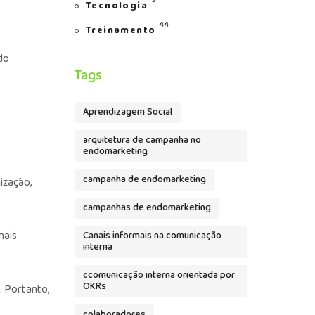
9
Tecnologia
44
Treinamento
do
Tags
Aprendizagem Social
arquitetura de campanha no
endomarketing
campanha de endomarketing
ização,
campanhas de endomarketing
mais
Canais informais na comunicação
interna
ccomunicação interna orientada por
OKRs
. Portanto,
colaboradores