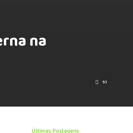
erna na
51
Últimas Postagens