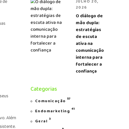
e de
JULHO 20,
2026
O diálogo de
mão dupla:
uas
estratégias
de escuta
ativa na
comunicação
interna para
fortalecer a
confiança
Categorias
 seus
57
Comunicação
41
Endomarketing
ivo. Além
3
Geral
sistente.