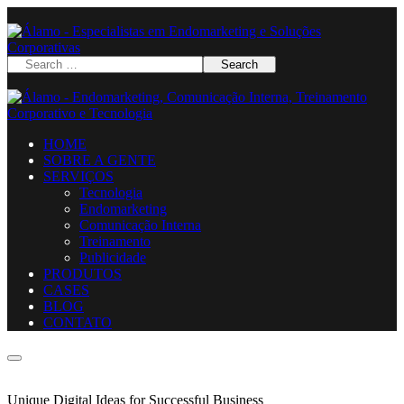
HOME
SOBRE A GENTE
SERVIÇOS
Tecnologia
Endomarketing
Comunicação Interna
Treinamento
Publicidade
PRODUTOS
CASES
BLOG
CONTATO
Unique Digital Ideas for Successful Business