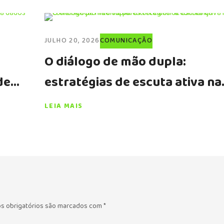
JULHO 20, 2026
COMUNICAÇÃO
O diálogo de mão dupla:
de
estratégias de escuta ativa na
comunicação interna para
LEIA MAIS
fortalecer a confiança
s obrigatórios são marcados com
*