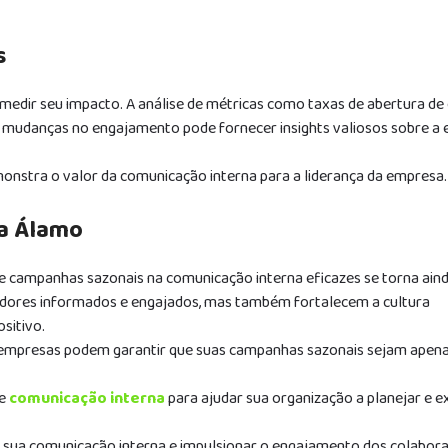
s
edir seu impacto. A análise de métricas como taxas de abertura de 
 mudanças no engajamento pode fornecer insights valiosos sobre a e
onstra o valor da comunicação interna para a liderança da empresa.
 a Álamo
e campanhas sazonais na comunicação interna eficazes se torna ain
adores informados e engajados, mas também fortalecem a cultura
sitivo.
 empresas podem garantir que suas campanhas sazonais sejam apen
 e
comunicação interna
para ajudar sua organização a planejar e e
sua comunicação interna e impulsionar o engajamento dos colabora