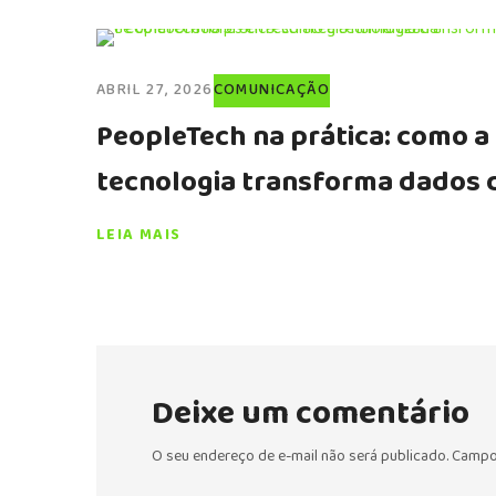
ABRIL 27, 2026
COMUNICAÇÃO
PeopleTech na prática: como a
tecnologia transforma dados 
colaboradores em estratégia
LEIA MAIS
humanizada
Deixe um comentário
O seu endereço de e-mail não será publicado.
Campo