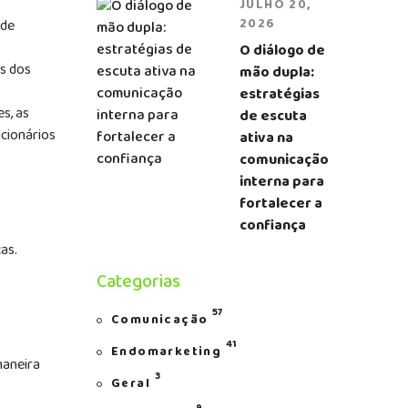
JULHO 20,
 de
2026
O diálogo de
s dos
mão dupla:
estratégias
s, as
de escuta
cionários
ativa na
comunicação
interna para
fortalecer a
confiança
cas.
Categorias
57
Comunicação
41
Endomarketing
maneira
3
Geral