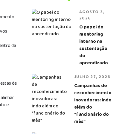
AGOSTO 3,
jamento
2026
O papel do
ivos
mentoring
interno na
entro da
sustentação
do
aprendizado
JULHO 27, 2026
festas de
Campanhas de
reconhecimento
alinhar
inovadoras: indo
nto e
além do
“funcionário do
mês”