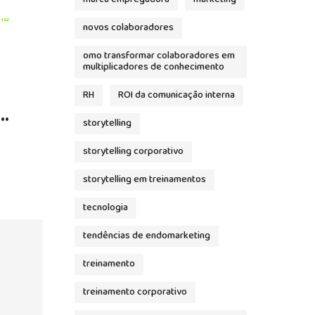
novos colaboradores
omo transformar colaboradores em
FEVEREIRO 5, 2025
COMUNICAÇÃO
ENDOMARKETI
multiplicadores de conhecimento
A Importância das Ativações 
RH
ROI da comunicação interna
Marca: Criando Conexões
storytelling
Emocionais e Engajamento
LEIA MAIS
storytelling corporativo
storytelling em treinamentos
tecnologia
tendências de endomarketing
treinamento
treinamento corporativo