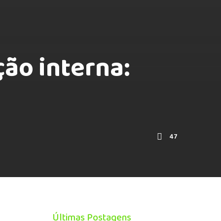
ão interna:
47
Últimas Postagens