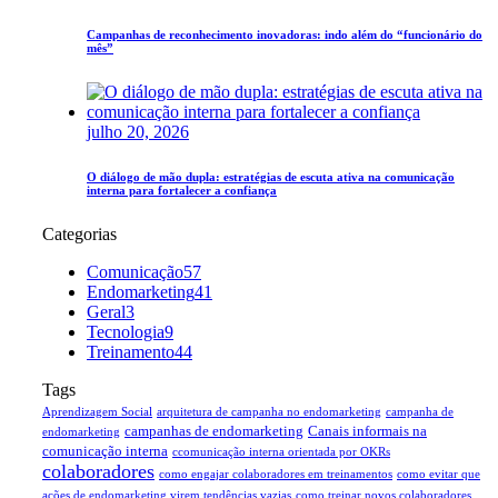
Campanhas de reconhecimento inovadoras: indo além do “funcionário do
mês”
julho 20, 2026
O diálogo de mão dupla: estratégias de escuta ativa na comunicação
interna para fortalecer a confiança
Categorias
Comunicação
57
Endomarketing
41
Geral
3
Tecnologia
9
Treinamento
44
Tags
Aprendizagem Social
arquitetura de campanha no endomarketing
campanha de
campanhas de endomarketing
Canais informais na
endomarketing
comunicação interna
ccomunicação interna orientada por OKRs
colaboradores
como engajar colaboradores em treinamentos
como evitar que
ações de endomarketing virem tendências vazias
como treinar novos colaboradores