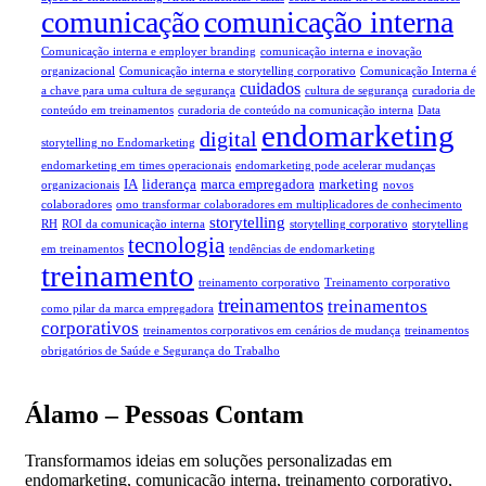
comunicação
comunicação interna
Comunicação interna e employer branding
comunicação interna e inovação
organizacional
Comunicação interna e storytelling corporativo
Comunicação Interna é
cuidados
a chave para uma cultura de segurança
cultura de segurança
curadoria de
conteúdo em treinamentos
curadoria de conteúdo na comunicação interna
Data
endomarketing
digital
storytelling no Endomarketing
endomarketing em times operacionais
endomarketing pode acelerar mudanças
IA
liderança
marca empregadora
marketing
organizacionais
novos
colaboradores
omo transformar colaboradores em multiplicadores de conhecimento
storytelling
RH
ROI da comunicação interna
storytelling corporativo
storytelling
tecnologia
em treinamentos
tendências de endomarketing
treinamento
treinamento corporativo
Treinamento corporativo
treinamentos
treinamentos
como pilar da marca empregadora
corporativos
treinamentos corporativos em cenários de mudança
treinamentos
obrigatórios de Saúde e Segurança do Trabalho
Álamo – Pessoas Contam
Transformamos ideias em soluções personalizadas em
endomarketing, comunicação interna, treinamento corporativo,