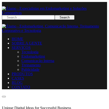
HOME
SOBRE A GENTE
SERVIÇOS
Tecnologia
Endomarketing
Comunicação Interna
Treinamento
Publicidade
PRODUTOS
CASES
BLOG
CONTATO
Unique Digital Ideas for Successful Business