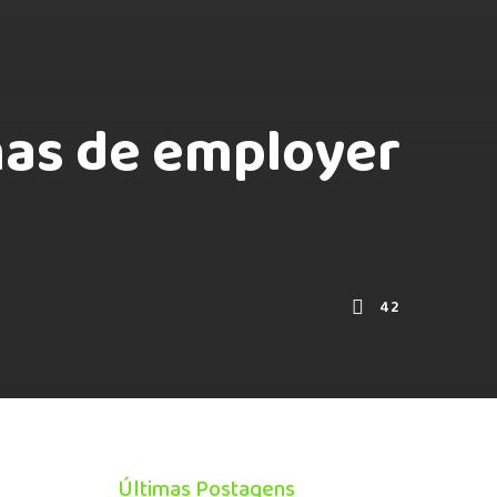
has de employer
42
Últimas Postagens