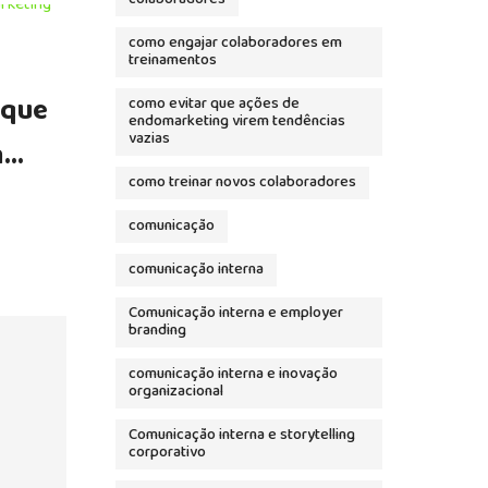
como engajar colaboradores em
treinamentos
MAIO 2, 2025
ENDOMARKETING
 que
Diagnóstico em endomarketin
como evitar que ações de
endomarketing virem tendências
vazias
m
como transformar dados em
como treinar novos colaboradores
engajamento e resultados
LEIA MAIS
comunicação
comunicação interna
Comunicação interna e employer
branding
comunicação interna e inovação
organizacional
Comunicação interna e storytelling
corporativo