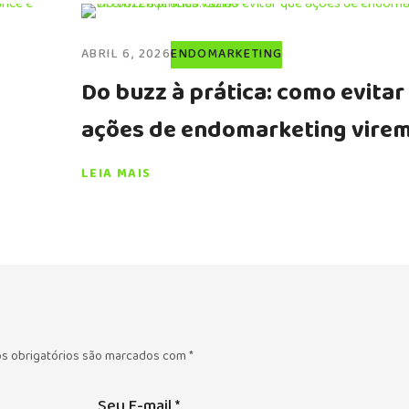
ABRIL 6, 2026
ENDOMARKETING
Do buzz à prática: como evitar
ações de endomarketing vire
tendências vazias
LEIA MAIS
s obrigatórios são marcados com
*