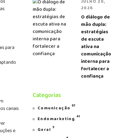
tos
JULHO 20,
mas
2026
O diálogo de
mão dupla:
estratégias
de escuta
ativa na
is para
comunicação
interna para
daptando
fortalecer a
confiança
Categorias
em
57
dos canais
Comunicação
41
Endomarketing
ver
3
Geral
luções e