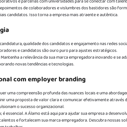
orativos e parcerias com universidades para se conectar com talen
Depoimentos de colaboradores e vislumbres dos bastidores são for
is candidatos. Isso torna a empresa mais atraente e autêntica.
gia
andidatura, qualidade dos candidatos e engajamento nas redes socia
oradores e candidatos são ouro puro para ajustes estratégicos.
. Mantenha a relevância da sua marca empregadora inovando e se a
porando novas tendências e tecnologias.
ional com employer branding
equer uma compreensão profunda das nuances locais e uma abordag
finir uma proposta de valor clara e comunicar efetivamente através 
ulsionam o sucesso organizacional.
; é essencial. A Álamo está aqui para ajudar sua empresa a desenvol
talentos e fortalecem sua marca empregadora. Descubra nossas so