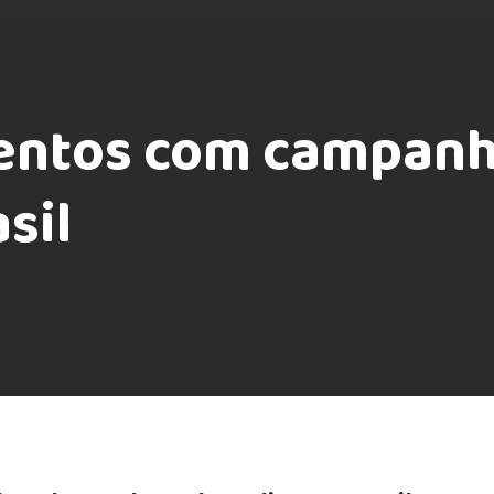
lentos com campan
sil