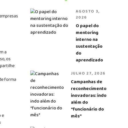
AGOSTO 3,
s empresas
2026
O papel do
mentoring
interno na
sustentação
am a
do
so, os
aprendizado
partilhe
JULHO 27, 2026
 de forma
Campanhas de
reconhecimento
inovadoras: indo
além do
“funcionário do
o e
mês”
s