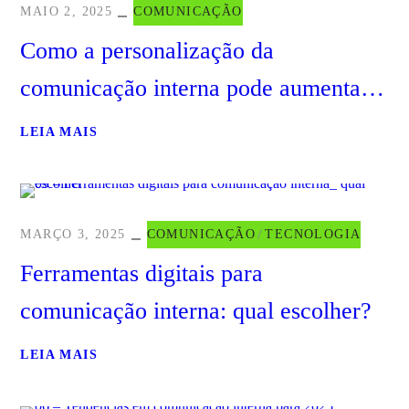
MAIO 2, 2025
COMUNICAÇÃO
Como a personalização da
comunicação interna pode aumentar a
eficiência
LEIA MAIS
MARÇO 3, 2025
COMUNICAÇÃO
TECNOLOGIA
Ferramentas digitais para
comunicação interna: qual escolher?
LEIA MAIS