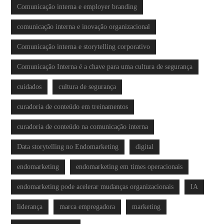
Comunicação interna e employer branding
comunicação interna e inovação organizacional
Comunicação interna e storytelling corporativo
Comunicação Interna é a chave para uma cultura de segurança
cuidados
cultura de segurança
curadoria de conteúdo em treinamentos
curadoria de conteúdo na comunicação interna
Data storytelling no Endomarketing
digital
endomarketing
endomarketing em times operacionais
endomarketing pode acelerar mudanças organizacionais
IA
liderança
marca empregadora
marketing