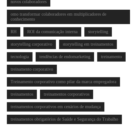
novos colaboradores
omo transformar colaboradores em multiplicadores de
conhecimento
RH
ROI da comunicação interna
storytelling
storytelling corporativo
storytelling em treinamentos
tecnologia
tendências de endomarketing
treinamento
treinamento corporativo
Treinamento corporativo como pilar da marca empregadora
treinamentos
treinamentos corporativos
treinamentos corporativos em cenários de mudança
treinamentos obrigatórios de Saúde e Segurança do Trabalho