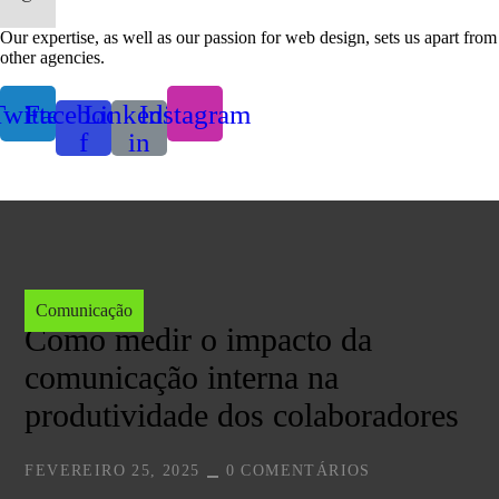
Our expertise, as well as our passion for web design, sets us apart from
other agencies.
witter
Facebook-
Linkedin-
Instagram
f
in
Comunicação
Como medir o impacto da
comunicação interna na
produtividade dos colaboradores
FEVEREIRO 25, 2025
0 COMENTÁRIOS