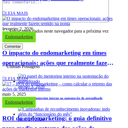
LEIA MAIS
fevereiro 2, 2026
Salvar meus dados neste navegador para a próxima vez
que eu comentar.
Endomarketing
Comentar
O impacto do endomarketing em times
operacionais: ações que realmente fazem
Últimas Postagens
sentido na ponta
LEIA MAIS
agosto 3, 2026
maio 5, 2025
O papel do mentoring interno na sustentação do aprendizado
Endomarketing
ROI do endomarketing: o guia definitivo
julho 27, 2026