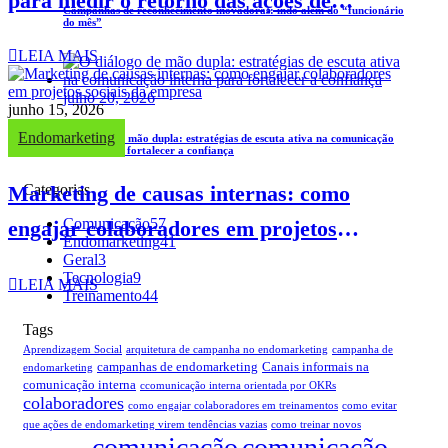
para medir o retorno das ações de
Campanhas de reconhecimento inovadoras: indo além do “funcionário
do mês”
marketing interno e transformar
LEIA MAIS
resultados
julho 20, 2026
junho 15, 2026
Endomarketing
O diálogo de mão dupla: estratégias de escuta ativa na comunicação
interna para fortalecer a confiança
Marketing de causas internas: como
Categorias
Comunicação
57
engajar colaboradores em projetos
Endomarketing
41
sociais da empresa
Geral
3
Tecnologia
9
LEIA MAIS
Treinamento
44
Tags
Aprendizagem Social
arquitetura de campanha no endomarketing
campanha de
campanhas de endomarketing
Canais informais na
endomarketing
comunicação interna
ccomunicação interna orientada por OKRs
colaboradores
como engajar colaboradores em treinamentos
como evitar
que ações de endomarketing virem tendências vazias
como treinar novos
comunicação
comunicação