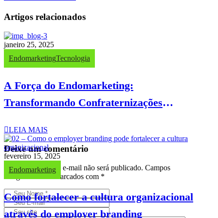
Artigos relacionados
janeiro 25, 2025
Endomarketing
Tecnologia
A Força do Endomarketing:
Transformando Confraternizações
Corporativas em Experiências
LEIA MAIS
Memoráveis
Deixe um comentário
fevereiro 15, 2025
O seu endereço de e-mail não será publicado.
Campos
Endomarketing
obrigatórios são marcados com
*
Como fortalecer a cultura organizacional
através do employer branding