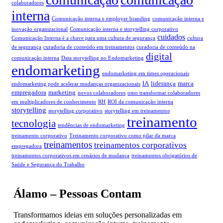
colaboradores
interna
Comunicação interna e employer branding
comunicação interna e
inovação organizacional
Comunicação interna e storytelling corporativo
cuidados
Comunicação Interna é a chave para uma cultura de segurança
cultura
de segurança
curadoria de conteúdo em treinamentos
curadoria de conteúdo na
digital
comunicação interna
Data storytelling no Endomarketing
endomarketing
endomarketing em times operacionais
IA
liderança
marca
endomarketing pode acelerar mudanças organizacionais
empregadora
marketing
novos colaboradores
omo transformar colaboradores
em multiplicadores de conhecimento
RH
ROI da comunicação interna
storytelling
storytelling corporativo
storytelling em treinamentos
treinamento
tecnologia
tendências de endomarketing
treinamento corporativo
Treinamento corporativo como pilar da marca
treinamentos
treinamentos corporativos
empregadora
treinamentos corporativos em cenários de mudança
treinamentos obrigatórios de
Saúde e Segurança do Trabalho
Álamo – Pessoas Contam
Transformamos ideias em soluções personalizadas em