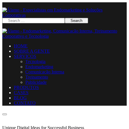
HOME
SOBRE A GENTE
SERVIÇOS
Tecnologia
Endomarketing
Comunicação Interna
Treinamento
Publicidade
PRODUTOS
CASES
BLOG
CONTATO
Unique Digital Ideas for Successful Business