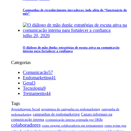
Campanhas de reconhecimento inovadoras: indo além do “funcionário do
mês”
julho 20, 2026
O diálogo de mão dupla: estratégias de escuta ativa na comunicação
interna para fortalecer a confiança
Categorias
Comunicação
57
Endomarketing
41
Geral
3
Tecnologia
9
Treinamento
44
Tags
Aprendizagem Social
arquitetura de campanha no endomarketing
campanha de
campanhas de endomarketing
Canais informais na
endomarketing
comunicação interna
ccomunicação interna orientada por OKRs
colaboradores
como engajar colaboradores em treinamentos
como evitar que