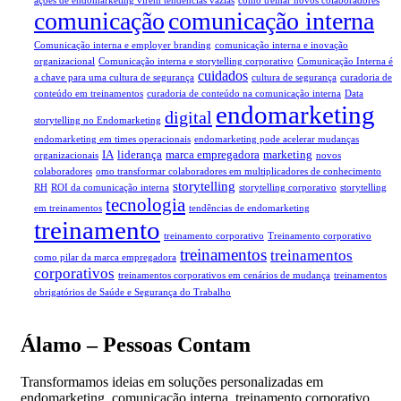
ações de endomarketing virem tendências vazias
como treinar novos colaboradores
comunicação
comunicação interna
Comunicação interna e employer branding
comunicação interna e inovação
organizacional
Comunicação interna e storytelling corporativo
Comunicação Interna é
cuidados
a chave para uma cultura de segurança
cultura de segurança
curadoria de
conteúdo em treinamentos
curadoria de conteúdo na comunicação interna
Data
endomarketing
digital
storytelling no Endomarketing
endomarketing em times operacionais
endomarketing pode acelerar mudanças
IA
liderança
marca empregadora
marketing
organizacionais
novos
colaboradores
omo transformar colaboradores em multiplicadores de conhecimento
storytelling
RH
ROI da comunicação interna
storytelling corporativo
storytelling
tecnologia
em treinamentos
tendências de endomarketing
treinamento
treinamento corporativo
Treinamento corporativo
treinamentos
treinamentos
como pilar da marca empregadora
corporativos
treinamentos corporativos em cenários de mudança
treinamentos
obrigatórios de Saúde e Segurança do Trabalho
Álamo – Pessoas Contam
Transformamos ideias em soluções personalizadas em
endomarketing, comunicação interna, treinamento corporativo,