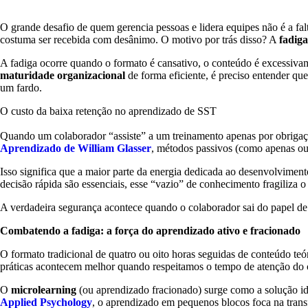
O grande desafio de quem gerencia pessoas e lidera equipes não é a fal
costuma ser recebida com desânimo. O motivo por trás disso? A
fadig
A fadiga ocorre quando o formato é cansativo, o conteúdo é excessivam
maturidade organizacional
de forma eficiente, é preciso entender qu
um fardo.
O custo da baixa retenção no aprendizado de SST
Quando um colaborador “assiste” a um treinamento apenas por obrigaçã
Aprendizado de William Glasser
, métodos passivos (como apenas ou
Isso significa que a maior parte da energia dedicada ao desenvolvime
decisão rápida são essenciais, esse “vazio” de conhecimento fragiliza 
A verdadeira segurança acontece quando o colaborador sai do papel de
Combatendo a fadiga: a força do aprendizado ativo e fracionado
O formato tradicional de quatro ou oito horas seguidas de conteúdo te
práticas acontecem melhor quando respeitamos o tempo de atenção do 
O
microlearning
(ou aprendizado fracionado) surge como a solução i
Applied Psychology
, o aprendizado em pequenos blocos foca na tran