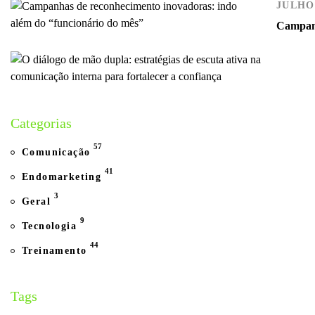
JULHO 
Campanh
Categorias
57
Comunicação
41
Endomarketing
3
Geral
9
Tecnologia
44
Treinamento
Tags