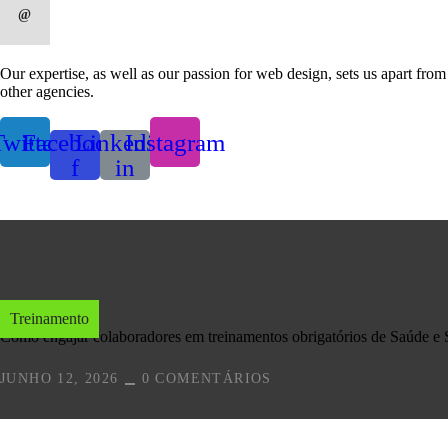
Our expertise, as well as our passion for web design, sets us apart from
other agencies.
witter
Facebook-
Linkedin-
Instagram
f
in
Treinamento
Como engajar colaboradores em treinamentos obrigatórios de Saúde e
JUNHO 12, 2026
0 COMENTÁRIOS