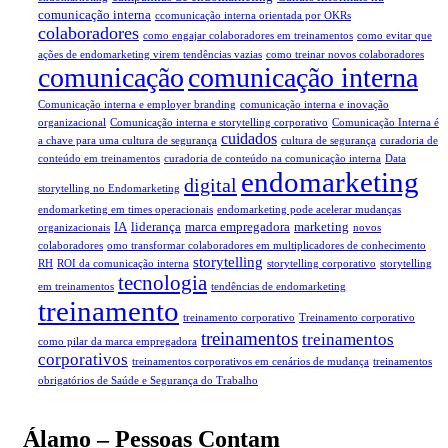
comunicação interna
ccomunicação interna orientada por OKRs
colaboradores
como engajar colaboradores em treinamentos
como evitar que
ações de endomarketing virem tendências vazias
como treinar novos colaboradores
comunicação
comunicação interna
Comunicação interna e employer branding
comunicação interna e inovação
organizacional
Comunicação interna e storytelling corporativo
Comunicação Interna é
cuidados
a chave para uma cultura de segurança
cultura de segurança
curadoria de
conteúdo em treinamentos
curadoria de conteúdo na comunicação interna
Data
endomarketing
digital
storytelling no Endomarketing
endomarketing em times operacionais
endomarketing pode acelerar mudanças
IA
liderança
marca empregadora
marketing
organizacionais
novos
colaboradores
omo transformar colaboradores em multiplicadores de conhecimento
storytelling
RH
ROI da comunicação interna
storytelling corporativo
storytelling
tecnologia
em treinamentos
tendências de endomarketing
treinamento
treinamento corporativo
Treinamento corporativo
treinamentos
treinamentos
como pilar da marca empregadora
corporativos
treinamentos corporativos em cenários de mudança
treinamentos
obrigatórios de Saúde e Segurança do Trabalho
Álamo – Pessoas Contam